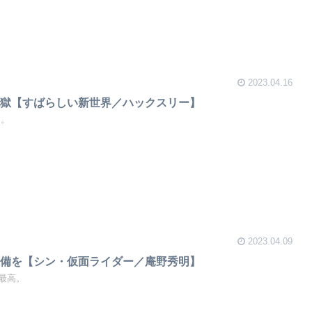
2023.04.16
地獄【すばらしい新世界／ハックスリー】
す。
2023.04.09
準備を【シン・仮面ライダー／庵野秀明】
最高。