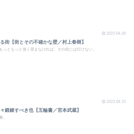
2023.04.29
ける街【街とその不確かな壁／村上春樹】
もっともっと強く望まなければ、その街には行けない。
2023.04.23
能々鍛錬すべき也【五輪書／宮本武蔵】
事。