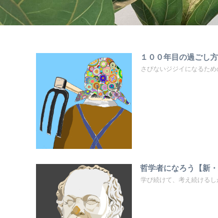
１００年目の過ごし
さびないジジイになるため
哲学者になろう【新
学び続けて、考え続けるし