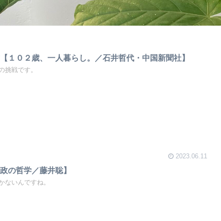
方【１０２歳、一人暮らし。／石井哲代・中国新聞社】
の挑戦です。
2023.06.11
・政の哲学／藤井聡】
かないんですね。