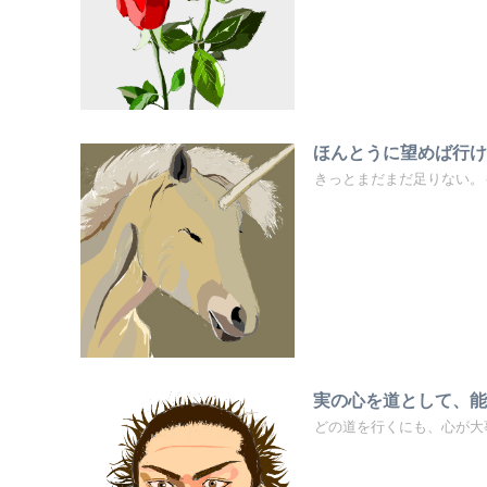
ほんとうに望めば行
きっとまだまだ足りない。
実の心を道として、
どの道を行くにも、心が大