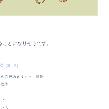
ることになりそうです。
次
すずめの戸締まり」＝「最高」
の傑作
ィー
違い
はいる