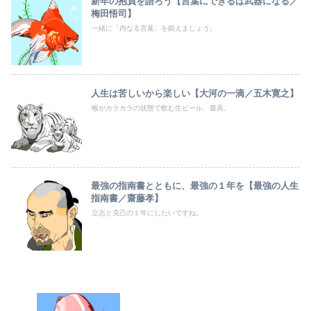
新年の抱負を語ろう【言葉にできるは武器になる／
梅田悟司】
一緒に「内なる言葉」を鍛えましょう。
人生は苦しいから楽しい【大河の一滴／五木寛之】
喉がカラカラの状態で飲む生ビール、最高。
最強の指南書とともに、最強の１年を【最強の人生
指南書／齋藤孝】
立志と克己の１年にしたいですね。